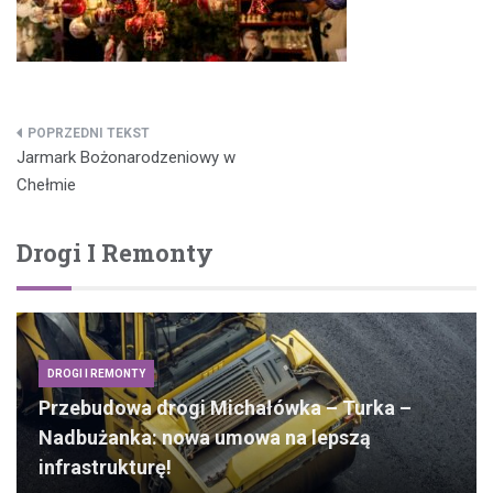
Nawigacja
Jarmark Bożonarodzeniowy w
wpisu
Chełmie
Drogi I Remonty
DROGI I REMONTY
Przebudowa drogi Michałówka – Turka –
Nadbużanka: nowa umowa na lepszą
infrastrukturę!