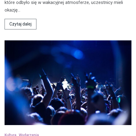
które odbyło się w wakacyjnej atmosferze, uczestnicy mieli
okazję…
Czytaj dalej
Kultura
Wydarzenia