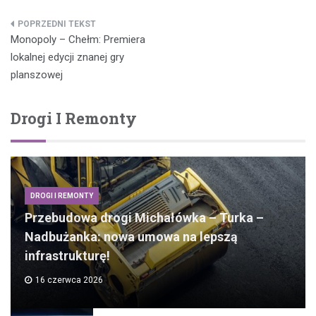
Nawigacja
Monopoly – Chełm: Premiera
wpisu
lokalnej edycji znanej gry
planszowej
Drogi I Remonty
DROGI I REMONTY
Przebudowa drogi Michałówka – Turka –
Nadbużanka: nowa umowa na lepszą
infrastrukturę!
16 czerwca 2026