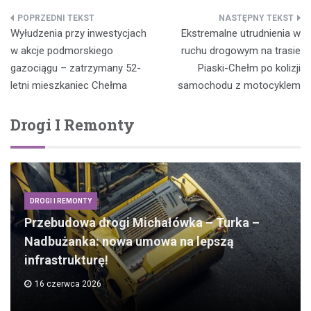
Nawigacja
Wyłudzenia przy inwestycjach
Ekstremalne utrudnienia w
wpisu
w akcje podmorskiego
ruchu drogowym na trasie
gazociągu – zatrzymany 52-
Piaski-Chełm po kolizji
letni mieszkaniec Chełma
samochodu z motocyklem
Drogi I Remonty
DROGI I REMONTY
Przebudowa drogi Michałówka – Turka –
Nadbużanka: nowa umowa na lepszą
infrastrukturę!
16 czerwca 2026