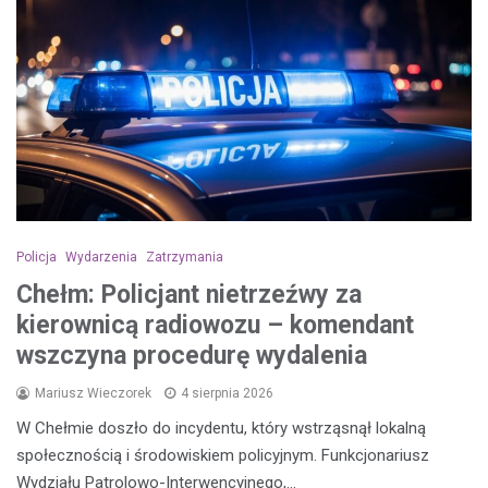
Policja
Wydarzenia
Zatrzymania
Chełm: Policjant nietrzeźwy za
kierownicą radiowozu – komendant
wszczyna procedurę wydalenia
Mariusz Wieczorek
4 sierpnia 2026
W Chełmie doszło do incydentu, który wstrząsnął lokalną
społecznością i środowiskiem policyjnym. Funkcjonariusz
Wydziału Patrolowo-Interwencyjnego,…