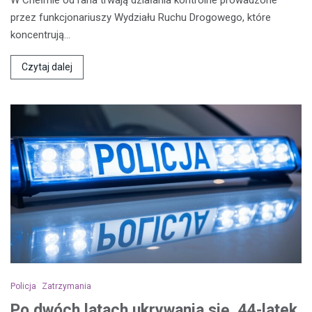
W Chełmie od rana trwają działania kontrolne prowadzone
przez funkcjonariuszy Wydziału Ruchu Drogowego, które
koncentrują…
Czytaj dalej
Policja
Zatrzymania
Po dwóch latach ukrywania się, 44-latek