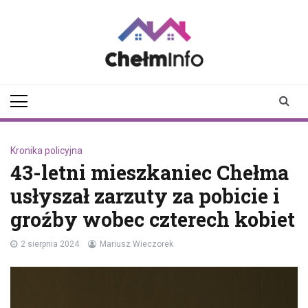
Skip
to
content
chelminfo.pl
informacje z Chełma
i okolic
Kronika policyjna
43-letni mieszkaniec Chełma
usłyszał zarzuty za pobicie i
groźby wobec czterech kobiet
2 sierpnia 2024
Mariusz Wieczorek