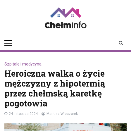
Skip
to
content
chelminfo.pl
informacje z Chełma
i okolic
Szpitale i medycyna
Heroiczna walka o życie
mężczyzny z hipotermią
przez chełmską karetkę
pogotowia
24 listopada 2024
Mariusz Wieczorek