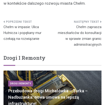
w kontekście dalszego rozwoju miasta Chełm.
Nawigacja
Chełm w impasie: Ulica
Chełm zaprasza
wpisu
Hutnicza i popękany mur
mieszkańców do konsultacji
czekają na rozwiązanie
w sprawie zmian granic
administracyjnych
Drogi I Remonty
DROGI I REMONTY
Przebudowa drogi Michałówka – Turka –
Nadbużanka: nowa umowa na lepszą
infrastrukturę!