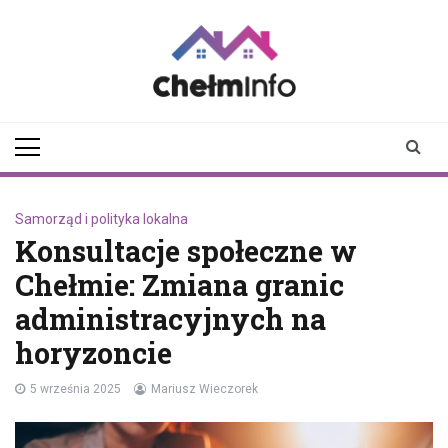
Skip
to
content
chelminfo.pl
informacje z Chełma
i okolic
Samorząd i polityka lokalna
Konsultacje społeczne w
Chełmie: Zmiana granic
administracyjnych na
horyzoncie
5 września 2025
Mariusz Wieczorek