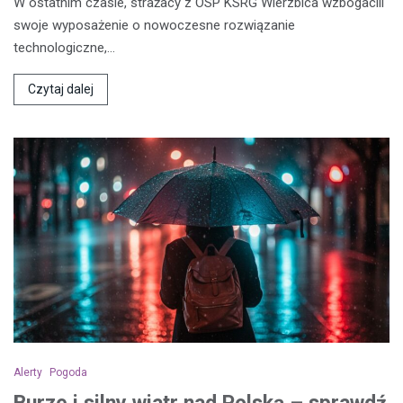
W ostatnim czasie, strażacy z OSP KSRG Wierzbica wzbogacili
swoje wyposażenie o nowoczesne rozwiązanie
technologiczne,…
Czytaj dalej
Alerty
Pogoda