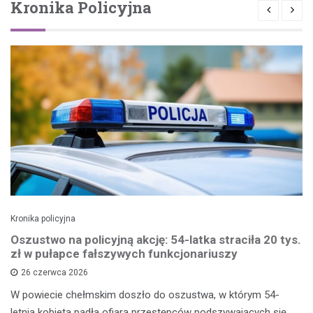
Kronika Policyjna
Kronika policyjna
Oszustwo na policyjną akcję: 54-latka straciła 20 tys.
zł w pułapce fałszywych funkcjonariuszy
26 czerwca 2026
W powiecie chełmskim doszło do oszustwa, w którym 54-
letnia kobieta padła ofiarą przestępców podszywających się