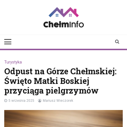
Skip
to
content
chelminfo.pl
informacje z Chełma
i okolic
Turystyka
Odpust na Górze Chełmskiej:
Święto Matki Boskiej
przyciąga pielgrzymów
5 września 2025
Mariusz Wieczorek