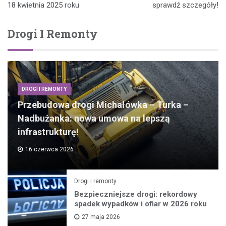
18 kwietnia 2025 roku
sprawdź szczegóły!
Drogi I Remonty
DROGI I REMONTY
Przebudowa drogi Michałówka – Turka –
Nadbużanka: nowa umowa na lepszą
infrastrukturę!
16 czerwca 2026
Drogi i remonty
Bezpieczniejsze drogi: rekordowy
spadek wypadków i ofiar w 2026 roku
27 maja 2026