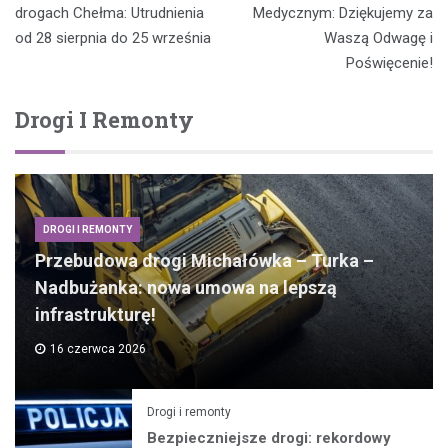
wpisu
drogach Chełma: Utrudnienia
Medycznym: Dziękujemy za
od 28 sierpnia do 25 września
Waszą Odwagę i
Poświęcenie!
Drogi I Remonty
DROGI I REMONTY
Przebudowa drogi Michałówka – Turka –
Nadbużanka: nowa umowa na lepszą
infrastrukturę!
16 czerwca 2026
Drogi i remonty
Bezpieczniejsze drogi: rekordowy