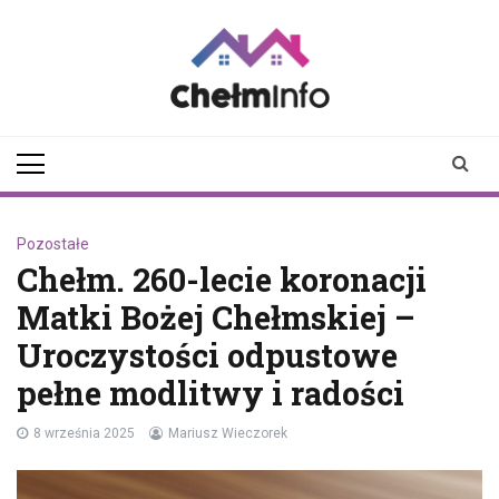
Skip
to
content
chelminfo.pl
informacje z Chełma
i okolic
Pozostałe
Chełm. 260-lecie koronacji
Matki Bożej Chełmskiej –
Uroczystości odpustowe
pełne modlitwy i radości
8 września 2025
Mariusz Wieczorek