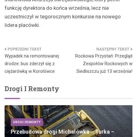
funkcję dyrektora do końca września, lecz nie
uczestniczył w tegorocznym konkursie na nowego
lidera placówki.
Nawigacja
Wypadek na remontowanej
Rockowa Przystań: Przegląd
wpisu
drodze: bus zderzył się z
Zespołów Rockowych w
ciężarówką w Korolówce
Siedliszczu już 13 września!
Drogi I Remonty
DROGI I REMONTY
Przebudowa drogi Michałówka – Turka –