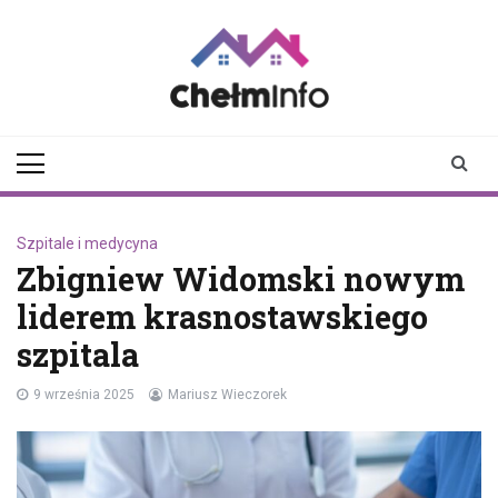
Skip
to
content
chelminfo.pl
informacje z Chełma
i okolic
Szpitale i medycyna
Zbigniew Widomski nowym
liderem krasnostawskiego
szpitala
9 września 2025
Mariusz Wieczorek