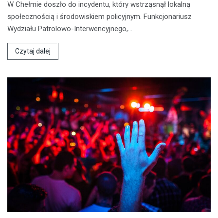
W Chełmie doszło do incydentu, który wstrząsnął lokalną
społecznością i środowiskiem policyjnym. Funkcjonariusz
Wydziału Patrolowo-Interwencyjnego,…
Czytaj dalej