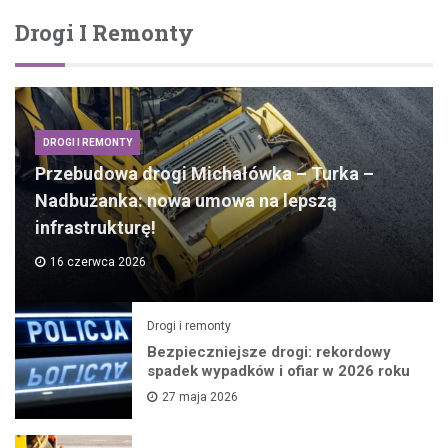
Drogi I Remonty
DROGI I REMONTY
Przebudowa drogi Michałówka – Turka –
Nadbużanka: nowa umowa na lepszą
infrastrukturę!
16 czerwca 2026
Drogi i remonty
Bezpieczniejsze drogi: rekordowy
spadek wypadków i ofiar w 2026 roku
27 maja 2026