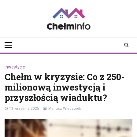
Skip
to
content
chelminfo.pl
informacje z Chełma
i okolic
Inwestycje
Chełm w kryzysie: Co z 250-
milionową inwestycją i
przyszłością wiaduktu?
11 września 2025
Mariusz Wieczorek