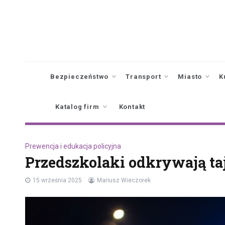
Skip
to
content
Bezpieczeństwo
Transport
Miasto
K
Katalog firm
Kontakt
Prewencja i edukacja policyjna
Przedszkolaki odkrywają taj
15 września 2025
Mariusz Wieczorek