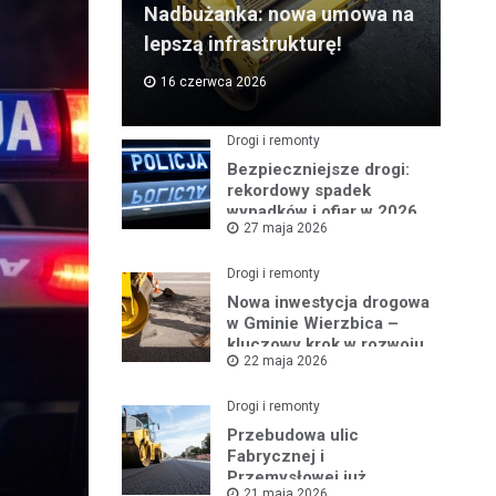
Nadbużanka: nowa umowa na
lepszą infrastrukturę!
16 czerwca 2026
Drogi i remonty
Bezpieczniejsze drogi:
rekordowy spadek
wypadków i ofiar w 2026
27 maja 2026
roku
Drogi i remonty
Nowa inwestycja drogowa
w Gminie Wierzbica –
kluczowy krok w rozwoju
22 maja 2026
regionu
Drogi i remonty
Przebudowa ulic
Fabrycznej i
Przemysłowej już
21 maja 2026