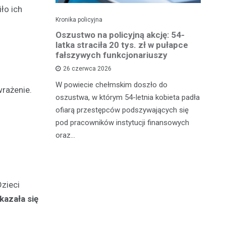
ło ich
Kronika policyjna
Kro
 groźby
Oszustwo na policyjną akcję: 54-
St
roni i
latka straciła 20 tys. zł w pułapce
Zm
fałszywych funkcjonariuszy
26 czerwca 2026
W 
mężczyznę
W powiecie chełmskim doszło do
Ja
rażenie.
ane do 15-
oszustwa, w którym 54-letnia kobieta padła
do
-latek miał
ofiarą przestępców podszywających się
je
c
pod pracowników instytucji finansowych
oraz…
zieci
azała się