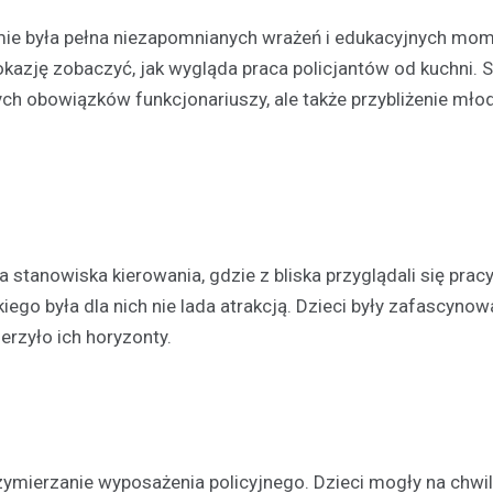
mie była pełna niezapomnianych wrażeń i edukacyjnych mo
kazję zobaczyć, jak wygląda praca policjantów od kuchni. 
ych obowiązków funkcjonariuszy, ale także przybliżenie mł
stanowiska kierowania, gdzie z bliska przyglądali się prac
ego była dla nich nie lada atrakcją. Dzieci były zafascyno
erzyło ich horyzonty.
ymierzanie wyposażenia policyjnego. Dzieci mogły na chwi