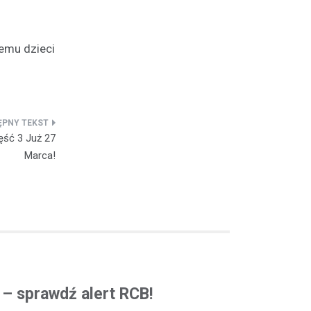
emu dzieci
ęść 3 Już 27
Marca!
ą – sprawdź alert RCB!