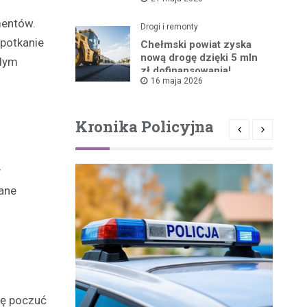
ruszyła!
mentów.
Drogi i remonty
Spotkanie
Chełmski powiat zyska
nową drogę dzięki 5 mln
odym
zł dofinansowania!
16 maja 2026
Kronika Policyjna
y
wane
lę poczuć