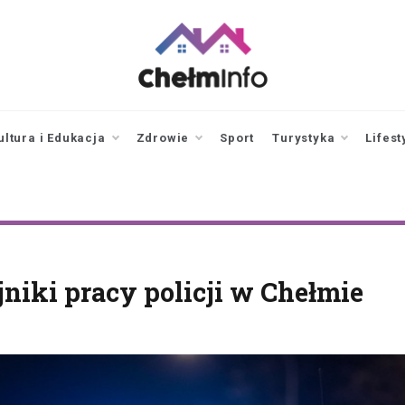
chelminfo.pl
informacje z Chełma
i okolic
ultura i Edukacja
Zdrowie
Sport
Turystyka
Lifest
niki pracy policji w Chełmie