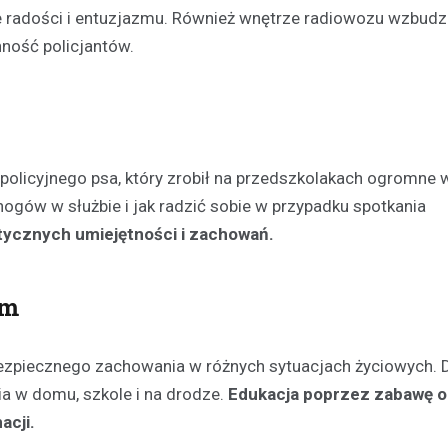
le radości i entuzjazmu. Również wnętrze radiowozu wzbudzi
Kronika policyjna
ność policjantów.
Mężczyzna zatrzymany za
wobec 15-latka z użyciem b
internetu
8 maja 2026
Policja w Chełmie zatrzymała 
olicyjnego psa, który zrobił na przedszkolakach ogromne w
podejrzanego o groźby skierow
nogów w służbie i jak radzić sobie w przypadku spotkania
letniego chłopca. Zatrzymany 38
ktycznych umiejętności i zachowań.
zastraszać nastolatka, używają
przedmiotu przypominającego…
im
 bezpiecznego zachowania w różnych sytuacjach życiowych. D
a w domu, szkole i na drodze.
Edukacja poprzez zabawę ok
acji.