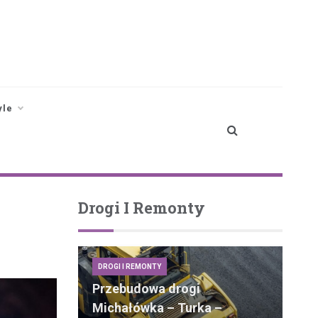
yle
Drogi I Remonty
DROGI I REMONTY
Przebudowa drogi
Michałówka – Turka –