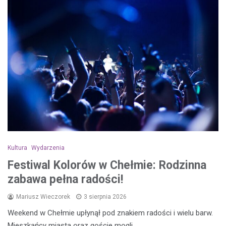
Kultura
Wydarzenia
Festiwal Kolorów w Chełmie: Rodzinna
zabawa pełna radości!
Mariusz Wieczorek
3 sierpnia 2026
Weekend w Chełmie upłynął pod znakiem radości i wielu barw.
Mieszkańcy miasta oraz goście mogli…