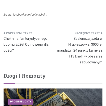
źródło: facebook.com/policjachelm
Nawigacja
Chełm na fali turystycznego
Szaleńcza jazda w
wpisu
boomu 2026! Co nowego dla
Hrubieszowie: 3000 zł
gości?
mandatu i 24 punkty karne za
113 km/h w obszarze
zabudowanym
Drogi I Remonty
DROGI I REMONTY