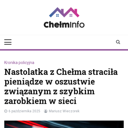
Skip
to
content
chelminfo.pl
informacje z Chełma
i okolic
Kronika policyjna
Nastolatka z Chełma straciła
pieniądze w oszustwie
związanym z szybkim
zarobkiem w sieci
6 października 2025
Mariusz Wieczorek