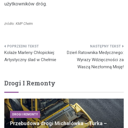
użytkowników dróg.
źródło: KMP Chełm
Nawigacja
Kolaże Marleny Chłopickiej:
Dzień Ratownika Medycznego:
wpisu
Artystyczny ślad w Chełmie
Wyrazy Wdzięczności za
Waszą Niezłomną Misję!
Drogi I Remonty
DROGI I REMONTY
Przebudowa drogi Michałówka – Turka –