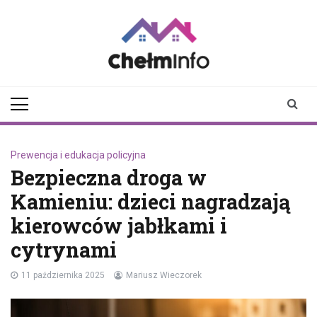
Skip
to
content
chelminfo.pl
informacje z Chełma
i okolic
Prewencja i edukacja policyjna
Bezpieczna droga w
Kamieniu: dzieci nagradzają
kierowców jabłkami i
cytrynami
11 października 2025
Mariusz Wieczorek