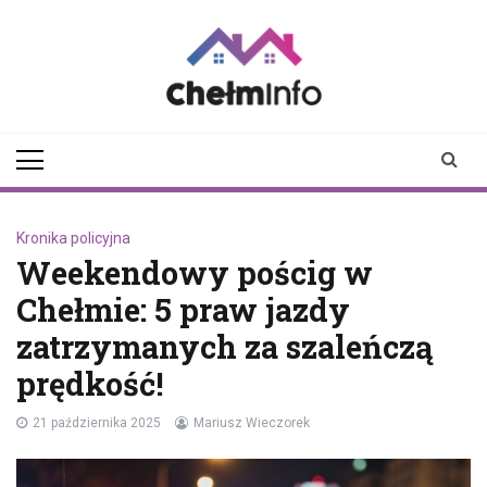
Skip
to
content
chelminfo.pl
informacje z Chełma
i okolic
Kronika policyjna
Weekendowy pościg w
Chełmie: 5 praw jazdy
zatrzymanych za szaleńczą
prędkość!
21 października 2025
Mariusz Wieczorek