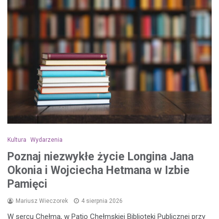
Kultura
Wydarzenia
Poznaj niezwykłe życie Longina Jana
Okonia i Wojciecha Hetmana w Izbie
Pamięci
Mariusz Wieczorek
4 sierpnia 2026
W sercu Chełma, w Patio Chełmskiej Biblioteki Publicznej przy