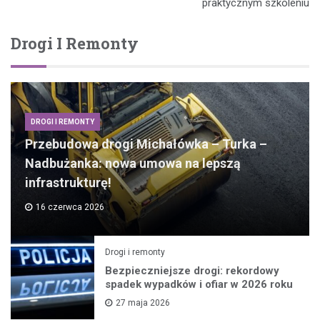
praktycznym szkoleniu
Drogi I Remonty
DROGI I REMONTY
Przebudowa drogi Michałówka – Turka –
Nadbużanka: nowa umowa na lepszą
infrastrukturę!
16 czerwca 2026
Drogi i remonty
Bezpieczniejsze drogi: rekordowy
spadek wypadków i ofiar w 2026 roku
27 maja 2026