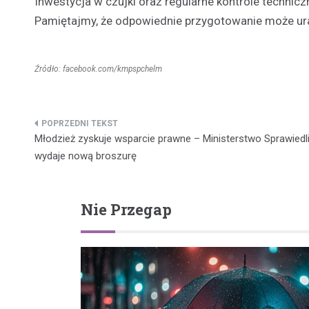
Inwestycja w czujki oraz regularne kontrole techni
Pamiętajmy, że odpowiednie przygotowanie może ur
Źródło: facebook.com/kmpspchelm
Nawigacja
Młodzież zyskuje wsparcie prawne – Ministerstwo Sprawiedl
wpisu
wydaje nową broszurę
Nie Przegap