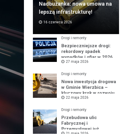
Nadbużanka: nowa umowa na
lepszą infrastrukturę!
16 czerwca 2026
Drogi i remonty
Bezpieczniejsze drogi:
rekordowy spadek
wypadków i ofiar w 2026
27 maja 2026
roku
Drogi i remonty
Nowa inwestycja drogowa
w Gminie Wierzbica –
kluczowy krok w rozwoju
22 maja 2026
regionu
Drogi i remonty
Przebudowa ulic
Fabrycznej i
Przemysłowej już
21 maja 2026