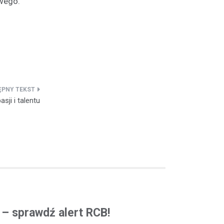
owego.
sji i talentu
ą – sprawdź alert RCB!