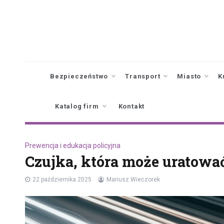
Skip
to
content
Bezpieczeństwo
Transport
Miasto
K
Katalog firm
Kontakt
Prewencja i edukacja policyjna
Czujka, która może uratować
22 października 2025
Mariusz Wieczorek