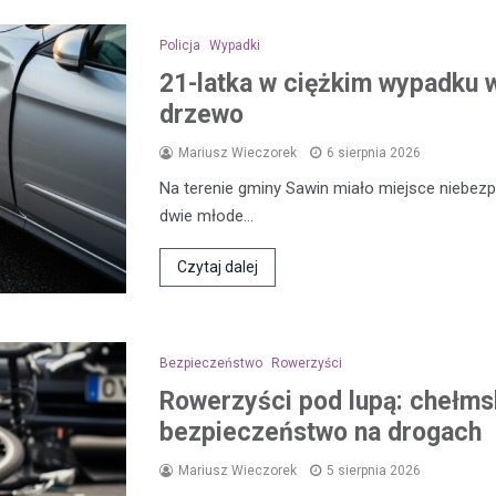
Policja
Wypadki
21-latka w ciężkim wypadku w
drzewo
Mariusz Wieczorek
6 sierpnia 2026
Na terenie gminy Sawin miało miejsce niebezp
dwie młode…
Czytaj dalej
Bezpieczeństwo
Rowerzyści
Rowerzyści pod lupą: chełmsk
bezpieczeństwo na drogach
Mariusz Wieczorek
5 sierpnia 2026