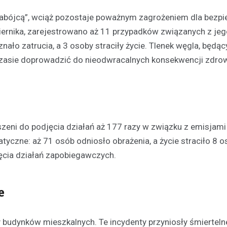
zabójcą”, wciąż pozostaje poważnym zagrożeniem dla bezp
ernika, zarejestrowano aż 11 przypadków związanych z jeg
ało zatrucia, a 3 osoby straciły życie. Tlenek węgla, będąc
asie doprowadzić do nieodwracalnych konsekwencji zdro
szeni do podjęcia działań aż 177 razy w związku z emisjami
yczne: aż 71 osób odniosło obrażenia, a życie straciło 8 o
ęcia działań zapobiegawczych.
e
udynków mieszkalnych. Te incydenty przyniosły śmierteln