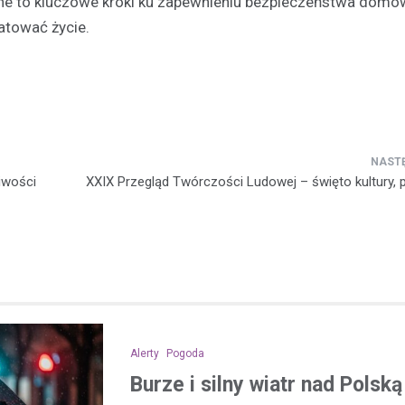
czne to kluczowe kroki ku zapewnieniu bezpieczeństwa dom
atować życie.
iwości
XXIX Przegląd Twórczości Ludowej – święto kultury, pa
Alerty
Pogoda
Burze i silny wiatr nad Polsk