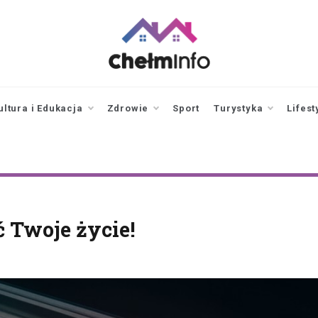
chelminfo.pl
informacje z Chełma
i okolic
ultura i Edukacja
Zdrowie
Sport
Turystyka
Lifest
 Twoje życie!