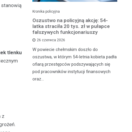
, stanowią
Kronika policyjna
Kro
 groźby
Oszustwo na policyjną akcję: 54-
St
roni i
latka straciła 20 tys. zł w pułapce
Zm
fałszywych funkcjonariuszy
26 czerwca 2026
W 
mężczyznę
W powiecie chełmskim doszło do
Ja
ek tlenku
ane do 15-
oszustwa, w którym 54-letnia kobieta padła
do
piecznym
-latek miał
ofiarą przestępców podszywających się
je
c
pod pracowników instytucji finansowych
oraz…
 z
grożeń.