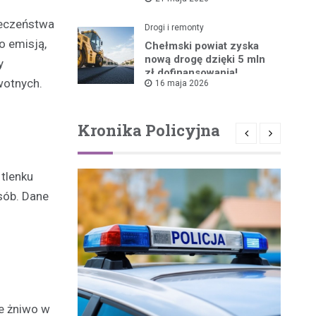
ruszyła!
ieczeństwa
Drogi i remonty
o emisją,
Chełmski powiat zyska
nową drogę dzięki 5 mln
y
zł dofinansowania!
wotnych.
16 maja 2026
Kronika Policyjna
 tlenku
sób. Dane
e żniwo w