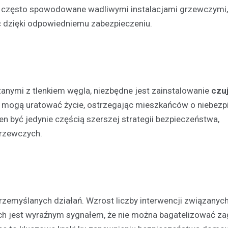
 te, często spowodowane wadliwymi instalacjami grzewczymi
Kronika policyjna
 dzięki odpowiedniemu zabezpieczeniu.
Mężczyzna zatrzymany za
wobec 15-latka z użyciem b
internetu
8 maja 2026
Policja w Chełmie zatrzymała 
zanymi z tlenkiem węgla, niezbędne jest zainstalowanie
czuj
podejrzanego o groźby skierow
enia mogą uratować życie, ostrzegając mieszkańców o niebez
letniego chłopca. Zatrzymany 38
en być jedynie częścią szerszej strategii bezpieczeństwa,
zastraszać nastolatka, używają
grzewczych.
przedmiotu przypominającego…
myślanych działań. Wzrost liczby interwencji związanych
h jest wyraźnym sygnałem, że nie można bagatelizować za