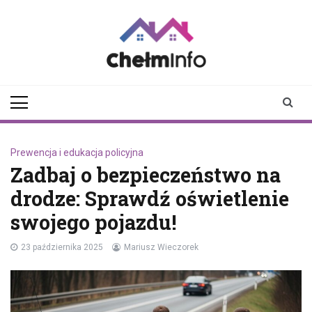
Skip
to
content
chelminfo.pl
informacje z Chełma
i okolic
Prewencja i edukacja policyjna
Zadbaj o bezpieczeństwo na
drodze: Sprawdź oświetlenie
swojego pojazdu!
23 października 2025
Mariusz Wieczorek