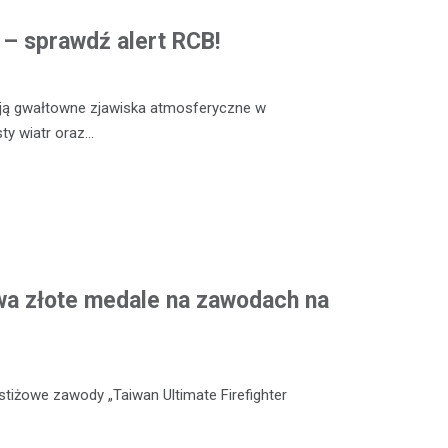
ą – sprawdź alert RCB!
ją gwałtowne zjawiska atmosferyczne w
sty wiatr oraz…
wa złote medale na zawodach na
stiżowe zawody „Taiwan Ultimate Firefighter