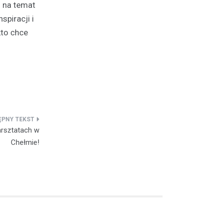
i na temat
spiracji i
kto chce
arsztatach w
Chełmie!