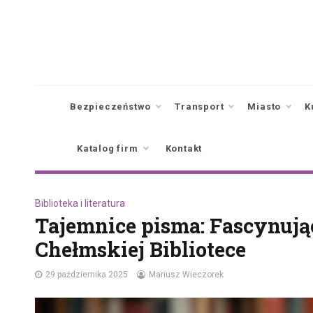
Skip
to
content
Bezpieczeństwo
Transport
Miasto
K
Katalog firm
Kontakt
Biblioteka i literatura
Tajemnice pisma: Fascynują
Chełmskiej Bibliotece
29 października 2025
Mariusz Wieczorek