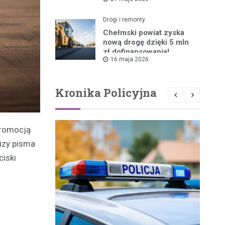
ruszyła!
Drogi i remonty
Chełmski powiat zyska
nową drogę dzięki 5 mln
zł dofinansowania!
16 maja 2026
Kronika Policyjna
promocją
lizy pisma
ciski