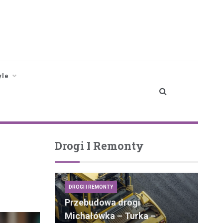
yle
Drogi I Remonty
DROGI I REMONTY
Przebudowa drogi
Michałówka – Turka –