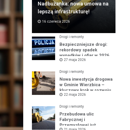
Nadbużanka: nowa umowa na
lepszą infrastrukturę!
16 czerwca 2026
Drogi i remonty
Bezpieczniejsze drogi:
rekordowy spadek
wypadków i ofiar w 2026
27 maja 2026
roku
Drogi i remonty
Nowa inwestycja drogowa
w Gminie Wierzbica –
kluczowy krok w rozwoju
22 maja 2026
regionu
Drogi i remonty
Przebudowa ulic
Fabrycznej i
Przemysłowej już
21 maja 2026