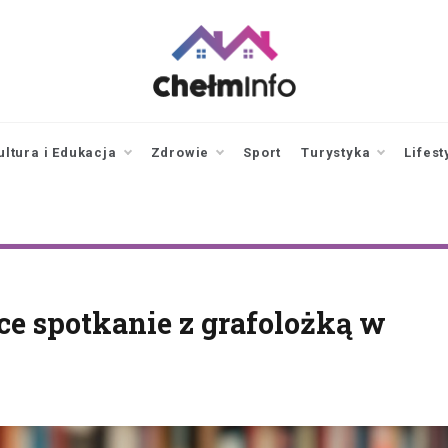
chelminfo.pl
informacje z Chełma
i okolic
ultura i Edukacja
Zdrowie
Sport
Turystyka
Lifest
ce spotkanie z grafolożką w