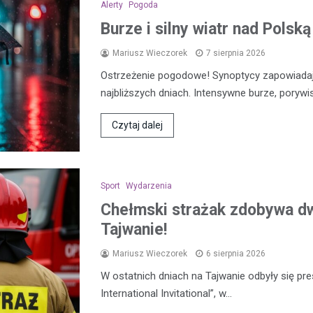
Alerty
Pogoda
Burze i silny wiatr nad Polsk
Mariusz Wieczorek
7 sierpnia 2026
Ostrzeżenie pogodowe! Synoptycy zapowiada
najbliższych dniach. Intensywne burze, porywi
Czytaj dalej
Sport
Wydarzenia
Chełmski strażak zdobywa d
Tajwanie!
Mariusz Wieczorek
6 sierpnia 2026
W ostatnich dniach na Tajwanie odbyły się pre
International Invitational”, w…