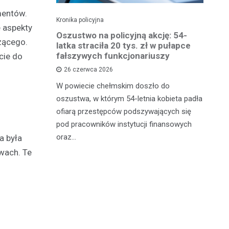
mentów.
Kronika policyjna
Kro
e aspekty
 groźby
Oszustwo na policyjną akcję: 54-
St
zącego.
roni i
latka straciła 20 tys. zł w pułapce
Zm
fałszywych funkcjonariuszy
cie do
26 czerwca 2026
W 
mężczyznę
W powiecie chełmskim doszło do
Ja
ane do 15-
oszustwa, w którym 54-letnia kobieta padła
do
-latek miał
ofiarą przestępców podszywających się
je
c
pod pracowników instytucji finansowych
oraz…
a była
wach. Te