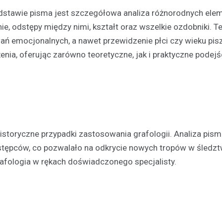
dstawie pisma jest szczegółowa analiza różnorodnych ele
Kronika policyjna
enie, odstępy między nimi, kształt oraz wszelkie ozdobniki. T
Mężczyzna zatrzymany za
ń emocjonalnych, a nawet przewidzenie płci czy wieku pis
wobec 15-latka z użyciem b
internetu
żenia, oferując zarówno teoretyczne, jak i praktyczne podejś
8 maja 2026
Policja w Chełmie zatrzymała 
podejrzanego o groźby skierow
letniego chłopca. Zatrzymany 38
zastraszać nastolatka, używają
przedmiotu przypominającego…
historyczne przypadki zastosowania grafologii. Analiza pism
stępców, co pozwalało na odkrycie nowych tropów w śledzt
rafologia w rękach doświadczonego specjalisty.