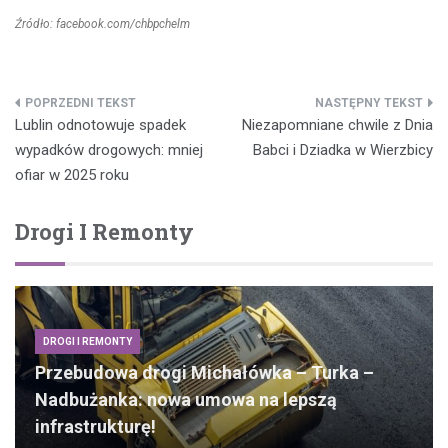
Źródło: facebook.com/chbpchelm
Nawigacja
Lublin odnotowuje spadek
Niezapomniane chwile z Dnia
wpisu
wypadków drogowych: mniej
Babci i Dziadka w Wierzbicy
ofiar w 2025 roku
Drogi I Remonty
DROGI I REMONTY
Przebudowa drogi Michałówka – Turka –
Nadbużanka: nowa umowa na lepszą
infrastrukturę!