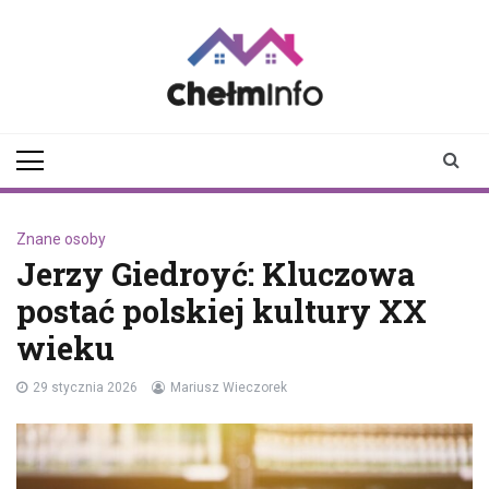
Skip
to
content
chelminfo.pl
informacje z Chełma
i okolic
Znane osoby
Jerzy Giedroyć: Kluczowa
postać polskiej kultury XX
wieku
29 stycznia 2026
Mariusz Wieczorek