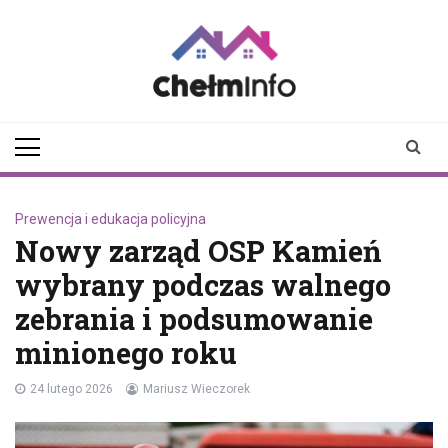
Skip
to
content
chelminfo.pl
informacje z Chełma
i okolic
Prewencja i edukacja policyjna
Nowy zarząd OSP Kamień
wybrany podczas walnego
zebrania i podsumowanie
minionego roku
24 lutego 2026
Mariusz Wieczorek