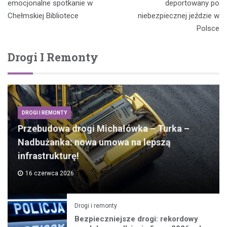
wpisu
emocjonalne spotkanie w
deportowany po
Chełmskiej Bibliotece
niebezpiecznej jeździe w
Polsce
Drogi I Remonty
DROGI I REMONTY
Przebudowa drogi Michałówka – Turka –
Nadbużanka: nowa umowa na lepszą
infrastrukturę!
16 czerwca 2026
Drogi i remonty
Bezpieczniejsze drogi: rekordowy