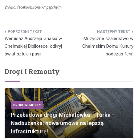
Źródło: facebook.com/kmpspchelm
Nawigacja
Wernisaż Andrzeja Gnasia w
Muzyczne szaleństwo w
wpisu
Chełmskiej Bibliotece: odkryj
Chełmskim Domu Kultury
świat sztuki i pasji
podczas ferii!
Drogi I Remonty
DROGI I REMONTY
Przebudowa drogi Michałówka – Turka –
Nadbużanka: nowa umowa na lepszą
infrastrukturę!