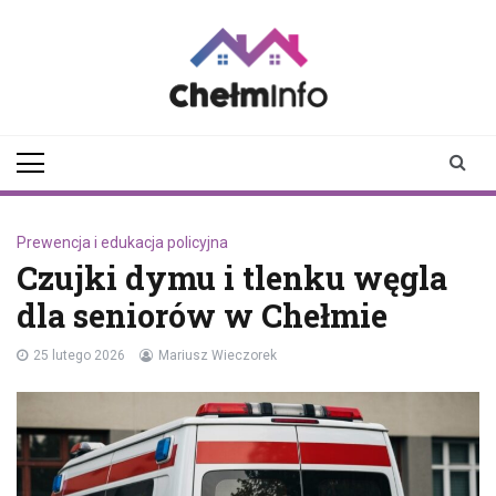
Skip
to
content
chelminfo.pl
informacje z Chełma
i okolic
Prewencja i edukacja policyjna
Czujki dymu i tlenku węgla
dla seniorów w Chełmie
25 lutego 2026
Mariusz Wieczorek