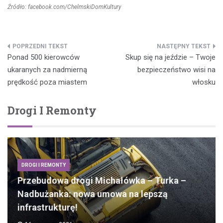
Źródło: facebook.com/ChelmskiDomKultury
Nawigacja
Ponad 500 kierowców
Skup się na jeździe – Twoje
wpisu
ukaranych za nadmierną
bezpieczeństwo wisi na
prędkość poza miastem
włosku
Drogi I Remonty
DROGI I REMONTY
Przebudowa drogi Michałówka – Turka –
Nadbużanka: nowa umowa na lepszą
infrastrukturę!