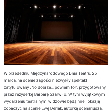
W przededniu Międzynarodowego Dnia Teatru, 26
marca, na scenie zagości niezwykły spektakl
zatytułowany „No dobrze… powiem to!”, przygotowany
przez reżyserkę Barbarę Szarwiło. W tym wyjątkowym
wydarzeniu teatralnym, widzowie będą mieli okazję
zobaczyć na scenie Ewę Derlak, autorkę scenariusza,