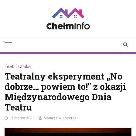
Skip
to
content
chelminfo.pl
informacje z Chełma
i okolic
Teatr i sztuka
Teatralny eksperyment „No
dobrze… powiem to!” z okazji
Międzynarodowego Dnia
Teatru
17 marca 2026
Mariusz Wieczorek