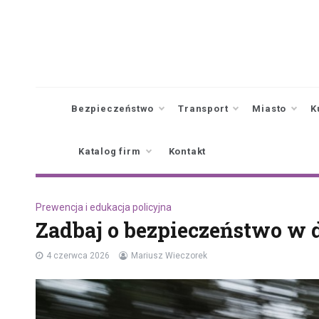
Skip
to
content
Bezpieczeństwo
Transport
Miasto
K
Katalog firm
Kontakt
Prewencja i edukacja policyjna
Zadbaj o bezpieczeństwo w 
4 czerwca 2026
Mariusz Wieczorek