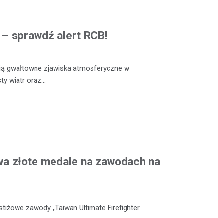
ą – sprawdź alert RCB!
ją gwałtowne zjawiska atmosferyczne w
sty wiatr oraz…
wa złote medale na zawodach na
stiżowe zawody „Taiwan Ultimate Firefighter