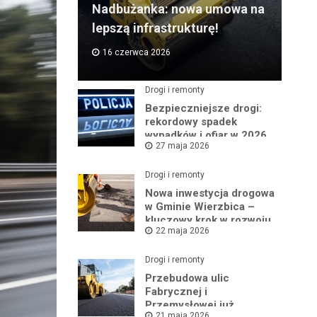
Nadbużanka: nowa umowa na
lepszą infrastrukturę!
16 czerwca 2026
Drogi i remonty
Bezpieczniejsze drogi:
rekordowy spadek
wypadków i ofiar w 2026
27 maja 2026
roku
Drogi i remonty
Nowa inwestycja drogowa
w Gminie Wierzbica –
kluczowy krok w rozwoju
22 maja 2026
regionu
Drogi i remonty
Przebudowa ulic
Fabrycznej i
Przemysłowej już
21 maja 2026