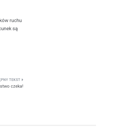
ików ruchu
cunek są
ństwo czeka!