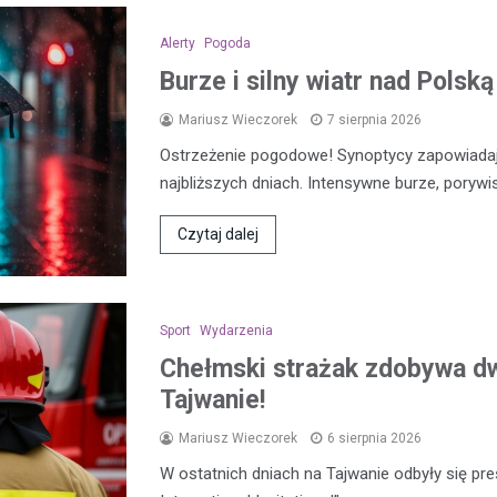
Alerty
Pogoda
Burze i silny wiatr nad Polsk
Mariusz Wieczorek
7 sierpnia 2026
Ostrzeżenie pogodowe! Synoptycy zapowiada
najbliższych dniach. Intensywne burze, porywi
Czytaj dalej
Sport
Wydarzenia
Chełmski strażak zdobywa d
Tajwanie!
Mariusz Wieczorek
6 sierpnia 2026
W ostatnich dniach na Tajwanie odbyły się pre