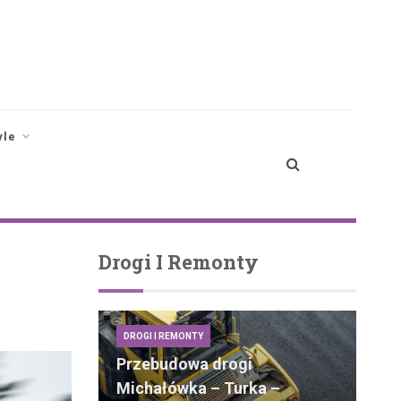
yle
Drogi I Remonty
DROGI I REMONTY
Przebudowa drogi
Michałówka – Turka –