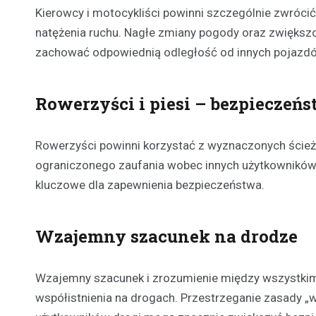
Kierowcy i motocykliści powinni szczególnie zwró
natężenia ruchu. Nagłe zmiany pogody oraz zwiększ
zachować odpowiednią odległość od innych pojazdó
Rowerzyści i piesi – bezpieczeń
Rowerzyści powinni korzystać z wyznaczonych ścieże
ograniczonego zaufania wobec innych użytkowników
kluczowe dla zapewnienia bezpieczeństwa.
Wzajemny szacunek na drodze
Wzajemny szacunek i zrozumienie między wszystkim
współistnienia na drogach. Przestrzeganie zasady „