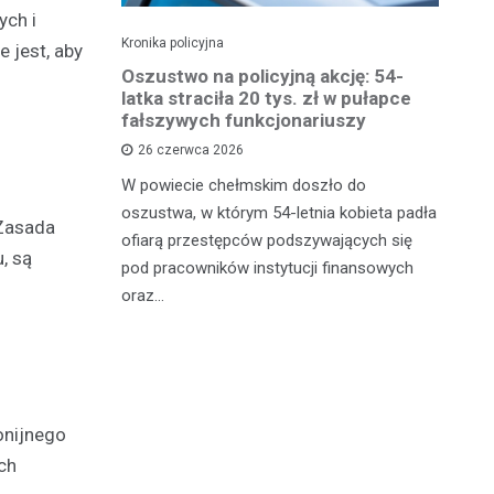
ych i
Kronika policyjna
Kro
 jest, aby
 groźby
Oszustwo na policyjną akcję: 54-
St
roni i
latka straciła 20 tys. zł w pułapce
Zm
fałszywych funkcjonariuszy
26 czerwca 2026
W 
mężczyznę
W powiecie chełmskim doszło do
Ja
ane do 15-
oszustwa, w którym 54-letnia kobieta padła
do
 Zasada
-latek miał
ofiarą przestępców podszywających się
je
, są
c
pod pracowników instytucji finansowych
oraz…
onijnego
ch