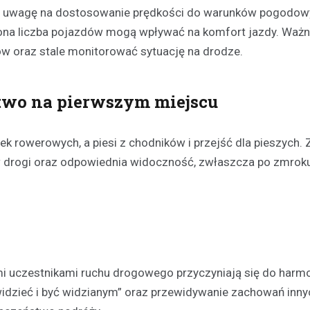
cić uwagę na dostosowanie prędkości do warunków pogodow
Kronika policyjna
ona liczba pojazdów mogą wpływać na komfort jazdy. Ważne
Mężczyzna zatrzymany za
w oraz stale monitorować sytuację na drodze.
wobec 15-latka z użyciem b
internetu
8 maja 2026
stwo na pierwszym miejscu
Policja w Chełmie zatrzymała 
podejrzanego o groźby skierow
k rowerowych, a piesi z chodników i przejść dla pieszych.
letniego chłopca. Zatrzymany 38
 drogi oraz odpowiednia widoczność, zwłaszcza po zmroku
zastraszać nastolatka, używają
przedmiotu przypominającego…
i uczestnikami ruchu drogowego przyczyniają się do harm
widzieć i być widzianym” oraz przewidywanie zachowań inny