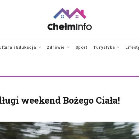
chelminfo.pl
informacje z Chełma
i okolic
ultura i Edukacja
Zdrowie
Sport
Turystyka
Lifest
długi weekend Bożego Ciała!