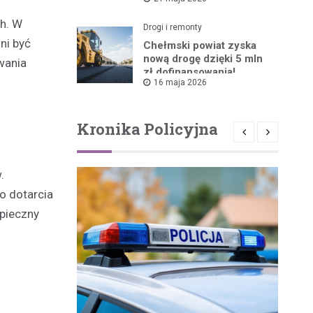
ruszyła!
h. W
Drogi i remonty
ni być
Chełmski powiat zyska
nową drogę dzięki 5 mln
wania
zł dofinansowania!
16 maja 2026
Kronika Policyjna
.
o dotarcia
pieczny