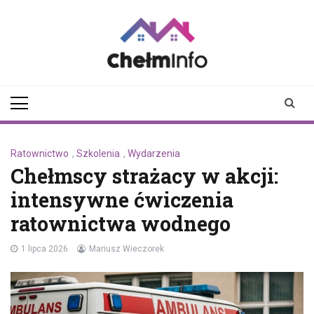
Skip
to
content
chelminfo.pl
informacje z Chełma
i okolic
Ratownictwo
,
Szkolenia
,
Wydarzenia
Chełmscy strażacy w akcji:
intensywne ćwiczenia
ratownictwa wodnego
1 lipca 2026
Mariusz Wieczorek