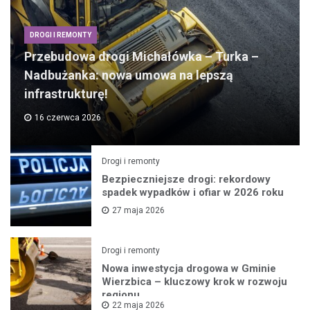
DROGI I REMONTY
Przebudowa drogi Michałówka – Turka –
Nadbużanka: nowa umowa na lepszą
infrastrukturę!
16 czerwca 2026
Drogi i remonty
Bezpieczniejsze drogi: rekordowy
spadek wypadków i ofiar w 2026 roku
27 maja 2026
Drogi i remonty
Nowa inwestycja drogowa w Gminie
Wierzbica – kluczowy krok w rozwoju
regionu
22 maja 2026