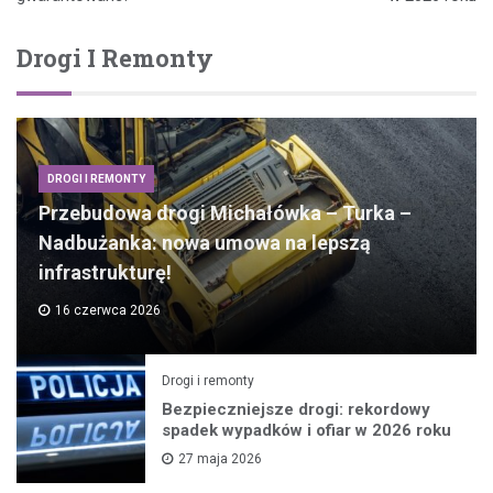
Drogi I Remonty
DROGI I REMONTY
Przebudowa drogi Michałówka – Turka –
Nadbużanka: nowa umowa na lepszą
infrastrukturę!
16 czerwca 2026
Drogi i remonty
Bezpieczniejsze drogi: rekordowy
spadek wypadków i ofiar w 2026 roku
27 maja 2026