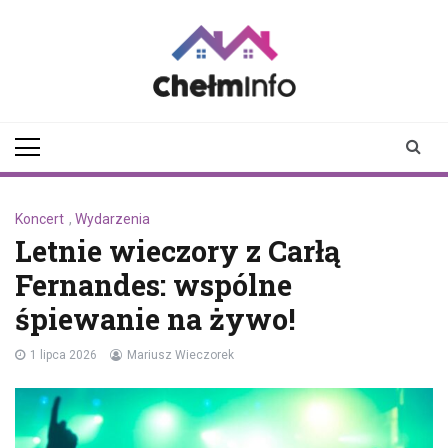
Skip
to
content
chelminfo.pl
informacje z Chełma
i okolic
Koncert
,
Wydarzenia
Letnie wieczory z Carłą
Fernandes: wspólne
śpiewanie na żywo!
1 lipca 2026
Mariusz Wieczorek