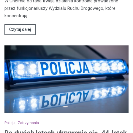
W Chełmie od rana trwają działania kontrolne prowadzone
przez funkcjonariuszy Wydziału Ruchu Drogowego, które
koncentrują…
Czytaj dalej
Policja
Zatrzymania