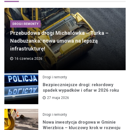
DROGI I REMONTY
Przebudowa drogi Michałówka – Turka –
Nadbużanka: nowa umowa na lepszą
infrastrukturę!
16 czerwca 2026
Drogi i remonty
Bezpieczniejsze drogi: rekordowy
spadek wypadków i ofiar w 2026 roku
27 maja 2026
Drogi i remonty
Nowa inwestycja drogowa w Gminie
Wierzbica – kluczowy krok w rozwoju