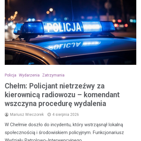
Policja
Wydarzenia
Zatrzymania
Chełm: Policjant nietrzeźwy za
kierownicą radiowozu – komendant
wszczyna procedurę wydalenia
Mariusz Wieczorek
4 sierpnia 2026
W Chełmie doszło do incydentu, który wstrząsnął lokalną
społecznością i środowiskiem policyjnym. Funkcjonariusz
Wydziału Patrolowo-Interwencyjnego,…