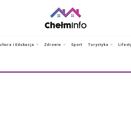
chelminfo.pl
informacje z Chełma
i okolic
ultura i Edukacja
Zdrowie
Sport
Turystyka
Lifest