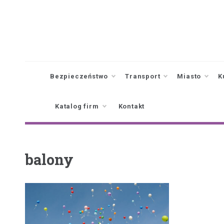
Skip
to
content
Bezpieczeństwo
Transport
Miasto
K
Katalog firm
Kontakt
balony