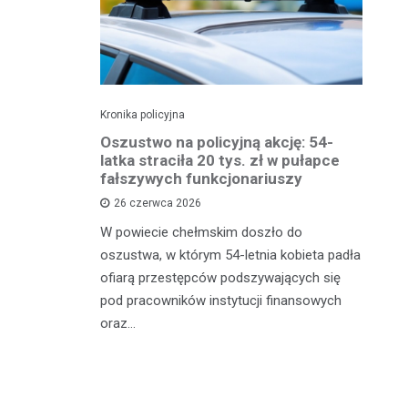
Kronika policyjna
Kro
 groźby
Oszustwo na policyjną akcję: 54-
St
roni i
latka straciła 20 tys. zł w pułapce
Zm
fałszywych funkcjonariuszy
26 czerwca 2026
W 
mężczyznę
W powiecie chełmskim doszło do
Ja
ane do 15-
oszustwa, w którym 54-letnia kobieta padła
do
-latek miał
ofiarą przestępców podszywających się
je
c
pod pracowników instytucji finansowych
oraz…