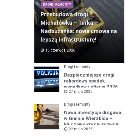
DROGI I REMONTY
Przebudowa drogi
Michałówka – Turka –
Nadbużanka: nowa umowa na
lepszą infrastrukturę!
16 czerwca 2026
Drogi i remonty
Bezpieczniejsze drogi:
rekordowy spadek
wypadków i ofiar w 2026
27 maja 2026
roku
Drogi i remonty
Nowa inwestycja drogowa
w Gminie Wierzbica –
kluczowy krok w rozwoju
22 maja 2026
regionu