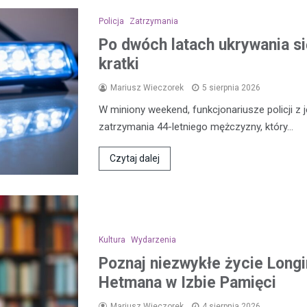
Policja
Zatrzymania
Po dwóch latach ukrywania się
kratki
Mariusz Wieczorek
5 sierpnia 2026
W miniony weekend, funkcjonariusze policji z 
zatrzymania 44-letniego mężczyzny, który…
Czytaj dalej
Kultura
Wydarzenia
Poznaj niezwykłe życie Longi
Hetmana w Izbie Pamięci
Mariusz Wieczorek
4 sierpnia 2026