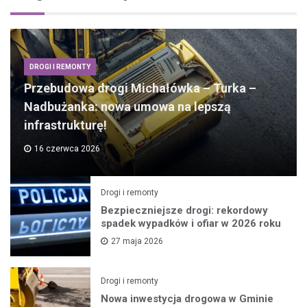
DROGI I REMONTY
Przebudowa drogi Michałówka – Turka –
Nadbużanka: nowa umowa na lepszą
infrastrukturę!
16 czerwca 2026
Drogi i remonty
Bezpieczniejsze drogi: rekordowy
spadek wypadków i ofiar w 2026 roku
27 maja 2026
Drogi i remonty
Nowa inwestycja drogowa w Gminie