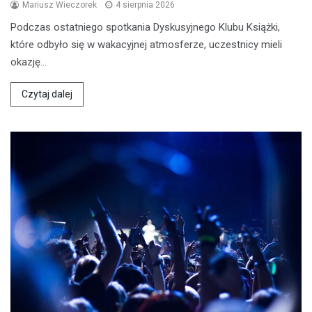
Mariusz Wieczorek
4 sierpnia 2026
Podczas ostatniego spotkania Dyskusyjnego Klubu Książki,
które odbyło się w wakacyjnej atmosferze, uczestnicy mieli
okazję…
Czytaj dalej