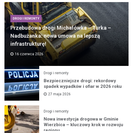
DROGI I REMONTY
Przebudowa drogi Michałówka – Turka –
Nadbużanka: nowa umowa na lepszą
infrastrukturę!
16 czerwca 2026
Drogi i remonty
Bezpieczniejsze drogi: rekordowy
spadek wypadków i ofiar w 2026 roku
27 maja 2026
Drogi i remonty
Nowa inwestycja drogowa w Gminie
Wierzbica – kluczowy krok w rozwoju
regionu