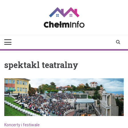
Skip
to
content
chelminfo.pl
informacje z Chełma
i okolic
spektakl teatralny
Koncerty i festiwale