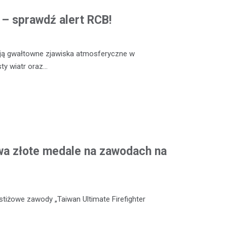
ą – sprawdź alert RCB!
ją gwałtowne zjawiska atmosferyczne w
sty wiatr oraz…
wa złote medale na zawodach na
stiżowe zawody „Taiwan Ultimate Firefighter