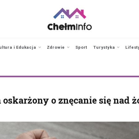
chelminfo.pl
informacje z Chełma
i okolic
ultura i Edukacja
Zdrowie
Sport
Turystyka
Lifest
 oskarżony o znęcanie się nad 