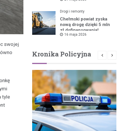
ruszyła!
Drogi i remonty
Chełmski powiat zyska
nową drogę dzięki 5 mln
zł dofinansowania!
16 maja 2026
c swojej
arówno
Kronika Policyjna
żonkę
tymi
 tyle
ent