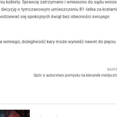
eniu kobiety. Sprawcę zatrzymano i wniesiono do sądu wnios
 decyzję o tymczasowym umieszczeniu 81-latka za kratami
Kronika policyjna
spodziewać się spokojnych świąt bez obecności swojego
Mężczyzna zatrzymany za
wobec 15-latka z użyciem b
internetu
8 maja 2026
a winnego, dolegliwość kary może wynieść nawet do pięciu 
Policja w Chełmie zatrzymała 
podejrzanego o groźby skierow
letniego chłopca. Zatrzymany 38
zastraszać nastolatka, używają
przedmiotu przypominającego…
Spór o autorstwo pomysłu na kierunek medyczn