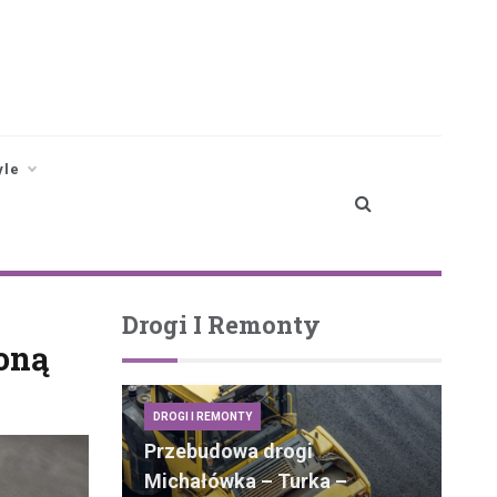
yle
Drogi I Remonty
żoną
DROGI I REMONTY
Przebudowa drogi
Michałówka – Turka –