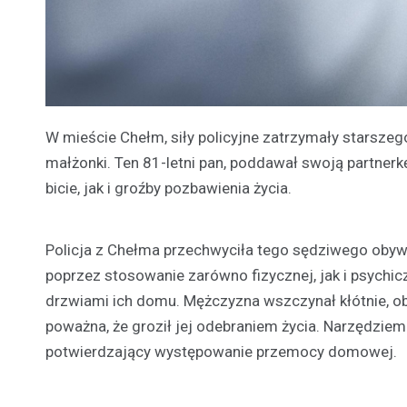
W mieście Chełm, siły policyjne zatrzymały stars
małżonki. Ten 81-letni pan, poddawał swoją partner
bicie, jak i groźby pozbawienia życia.
Policja z Chełma przechwyciła tego sędziwego obywa
poprzez stosowanie zarówno fizycznej, jak i psychi
drzwiami ich domu. Mężczyzna wszczynał kłótnie, obra
poważna, że groził jej odebraniem życia. Narzędziem
potwierdzający występowanie przemocy domowej.