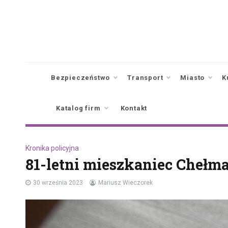
Skip
to
content
Bezpieczeństwo
Transport
Miasto
K
Katalog firm
Kontakt
Kronika policyjna
81-letni mieszkaniec Chełma
30 września 2023
Mariusz Wieczorek