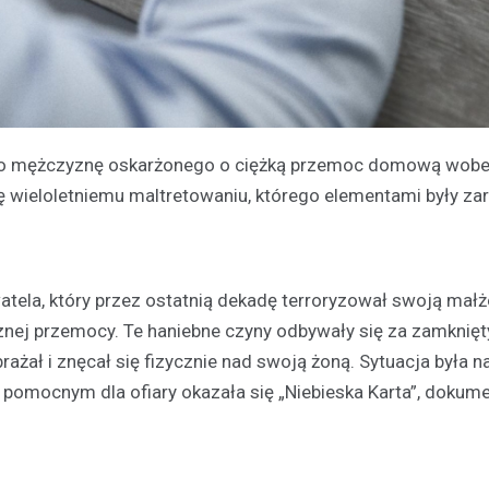
zego mężczyznę oskarżonego o ciężką przemoc domową wobe
kę wieloletniemu maltretowaniu, którego elementami były z
tela, który przez ostatnią dekadę terroryzował swoją mał
cznej przemocy. Te haniebne czyny odbywały się za zamknię
żał i znęcał się fizycznie nad swoją żoną. Sytuacja była na
 pomocnym dla ofiary okazała się „Niebieska Karta”, dokum