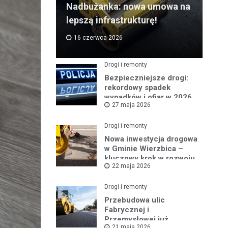
Nadbużanka: nowa umowa na
lepszą infrastrukturę!
16 czerwca 2026
Drogi i remonty
Bezpieczniejsze drogi:
rekordowy spadek
wypadków i ofiar w 2026
27 maja 2026
roku
Drogi i remonty
Nowa inwestycja drogowa
w Gminie Wierzbica –
kluczowy krok w rozwoju
22 maja 2026
regionu
Drogi i remonty
Przebudowa ulic
Fabrycznej i
Przemysłowej już
21 maja 2026