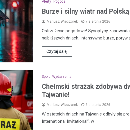
Alerty
Pogoda
Burze i silny wiatr nad Polsk
Mariusz Wieczorek
7 sierpnia 2026
Ostrzeżenie pogodowe! Synoptycy zapowiada
najbliższych dniach. Intensywne burze, porywi
Czytaj dalej
Sport
Wydarzenia
Chełmski strażak zdobywa d
Tajwanie!
Mariusz Wieczorek
6 sierpnia 2026
W ostatnich dniach na Tajwanie odbyły się pre
International Invitational”, w…