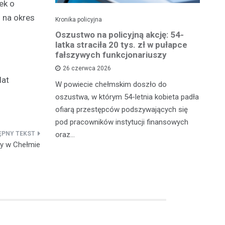
ek o
 na okres
Kronika policyjna
Kro
 groźby
Oszustwo na policyjną akcję: 54-
St
roni i
latka straciła 20 tys. zł w pułapce
Zm
fałszywych funkcjonariuszy
26 czerwca 2026
W 
lat
mężczyznę
W powiecie chełmskim doszło do
Ja
ane do 15-
oszustwa, w którym 54-letnia kobieta padła
do
-latek miał
ofiarą przestępców podszywających się
je
c
pod pracowników instytucji finansowych
oraz…
y w Chełmie