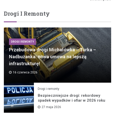
Drogi I Remonty
DROGI I REMONTY
Przebudowa drogi Michałówka – Turka –
Nadbużanka: nowa umowa na lepszą
infrastrukturę!
16 czerwca 2026
Drogi i remonty
Bezpieczniejsze drogi: rekordowy
spadek wypadków i ofiar w 2026 roku
27 maja 2026