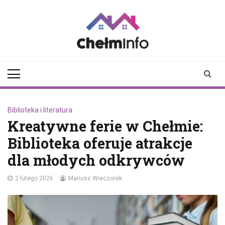
Skip
to
content
chelminfo.pl
informacje z Chełma
i okolic
Biblioteka i literatura
Kreatywne ferie w Chełmie:
Biblioteka oferuje atrakcje
dla młodych odkrywców
2 lutego 2026
Mariusz Wieczorek