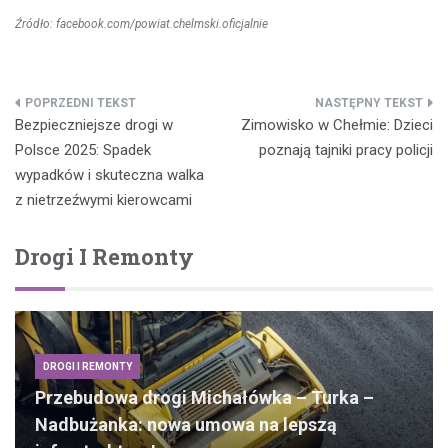
Źródło: facebook.com/powiat.chelmski.oficjalnie
Nawigacja
Bezpieczniejsze drogi w
Zimowisko w Chełmie: Dzieci
wpisu
Polsce 2025: Spadek
poznają tajniki pracy policji
wypadków i skuteczna walka
z nietrzeźwymi kierowcami
Drogi I Remonty
DROGI I REMONTY
Przebudowa drogi Michałówka – Turka –
Nadbużanka: nowa umowa na lepszą