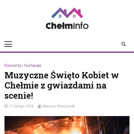
Skip
to
content
chelminfo.pl
informacje z Chełma
i okolic
Koncerty i festiwale
Muzyczne Święto Kobiet w
Chełmie z gwiazdami na
scenie!
17 lutego 2026
Mariusz Wieczorek