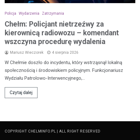
Policja
Wydarzenia
Zatrzymania
Chełm: Policjant nietrzeźwy za
kierownicą radiowozu – komendant
wszczyna procedurę wydalenia
Mariusz Wieczorek
4 sierpnia 2026
W Chełmie doszło do incydentu, który wstrząsnął lokalną
społecznością i środowiskiem policyjnym. Funkcjonariusz
Wydziału Patrolowo-Interwencyjnego,…
Czytaj dalej
COPYRIGHT CHELMINFO.PL | ALL RIGHT RESERVED