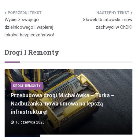
Nawigacja
Wybierz swojego
Sławek Uniatowski znów
wpisu
dzielnicowego i wspieraj
zachwyci w ChDK!
lokalne bezpieczeństwo!
Drogi I Remonty
DROGI I REMONTY
Przebudowa drogi Michałówka – Turka –
Nadbużanka: nowa umowa na lepszą
infrastrukturę!
16 czerwca 2026