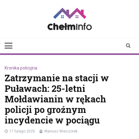
Skip
to
content
chelminfo.pl
informacje z Chełma
i okolic
Kronika policyjna
Zatrzymanie na stacji w
Puławach: 25-letni
Mołdawianin w rękach
policji po groźnym
incydencie w pociągu
17 lutego 2026
Mariusz Wieczorek