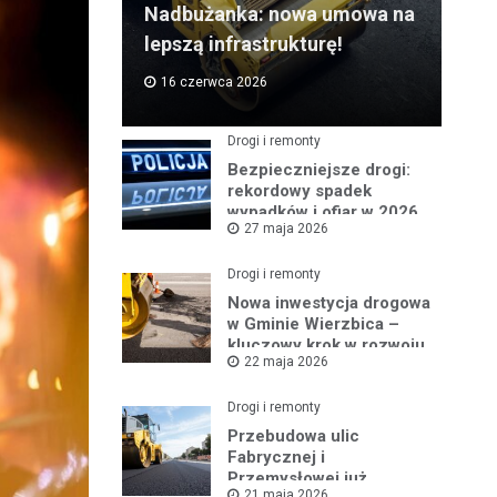
Nadbużanka: nowa umowa na
lepszą infrastrukturę!
16 czerwca 2026
Drogi i remonty
Bezpieczniejsze drogi:
rekordowy spadek
wypadków i ofiar w 2026
27 maja 2026
roku
Drogi i remonty
Nowa inwestycja drogowa
w Gminie Wierzbica –
kluczowy krok w rozwoju
22 maja 2026
regionu
Drogi i remonty
Przebudowa ulic
Fabrycznej i
Przemysłowej już
21 maja 2026