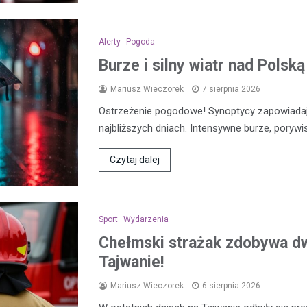
Alerty
Pogoda
Burze i silny wiatr nad Polsk
Mariusz Wieczorek
7 sierpnia 2026
Ostrzeżenie pogodowe! Synoptycy zapowiada
najbliższych dniach. Intensywne burze, porywi
Czytaj dalej
Sport
Wydarzenia
Chełmski strażak zdobywa d
Tajwanie!
Mariusz Wieczorek
6 sierpnia 2026