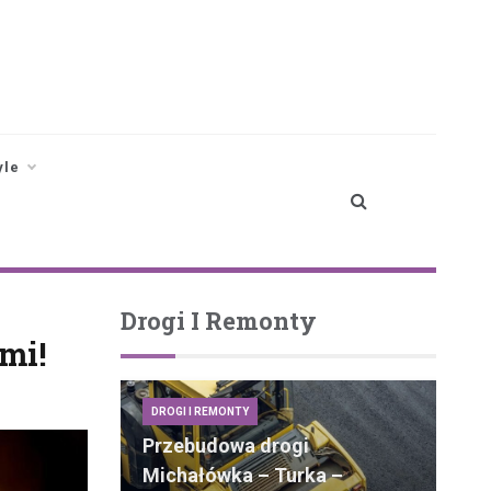
yle
Drogi I Remonty
mi!
DROGI I REMONTY
Przebudowa drogi
Michałówka – Turka –