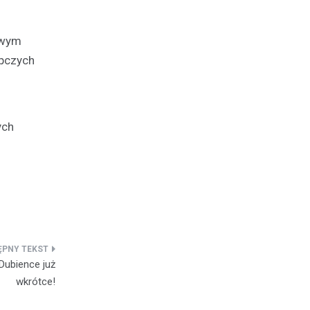
owym
ępczych
ych
Dubience już
wkrótce!