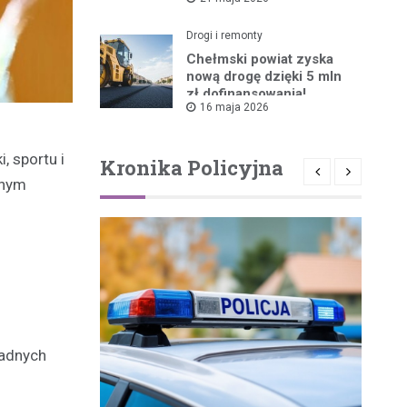
ruszyła!
Drogi i remonty
Chełmski powiat zyska
nową drogę dzięki 5 mln
zł dofinansowania!
16 maja 2026
 sportu i
Kronika Policyjna
jnym
iadnych