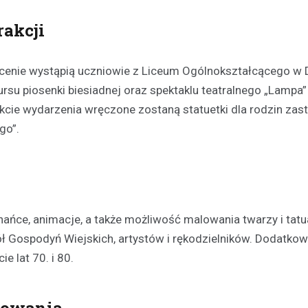
akcji
Kronika policyjna
Mężczyzna zatrzymany za
wobec 15-latka z użyciem b
scenie wystąpią uczniowie z Liceum Ogólnokształcącego w 
internetu
ursu piosenki biesiadnej oraz spektaklu teatralnego „Lampa”
8 maja 2026
cie wydarzenia wręczone zostaną statuetki dla rodzin zas
Policja w Chełmie zatrzymała 
go”.
podejrzanego o groźby skierow
letniego chłopca. Zatrzymany 38
zastraszać nastolatka, używają
przedmiotu przypominającego…
ce, animacje, a także możliwość malowania twarzy i tatu
ł Gospodyń Wiejskich, artystów i rękodzielników. Dodatkow
 lat 70. i 80.
towania