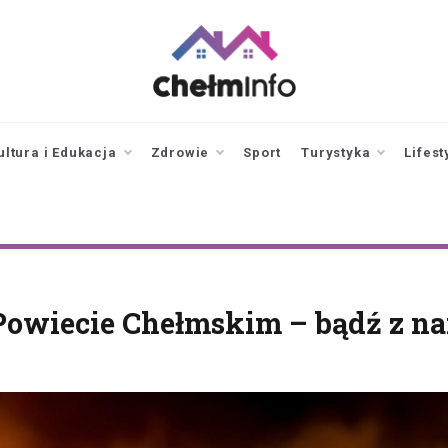
chelminfo.pl
informacje z Chełma
i okolic
ultura i Edukacja
Zdrowie
Sport
Turystyka
Lifest
Powiecie Chełmskim – bądź z na