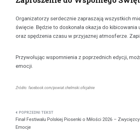
Organizatorzy serdecznie zapraszają wszystkich m
święcie. Będzie to doskonała okazja do kibicowania 
oraz spędzenia czasu w przyjaznej atmosferze. Zapis
Przywołując wspomnienia z poprzednich edycji, moż
emocji.
Źródło: facebook.com/powiat.chelmski.oficjalnie
Nawigacja
Finał Festiwalu Polskiej Piosenki o Miłości 2026 – Zwycięzcy 
wpisu
Emocje