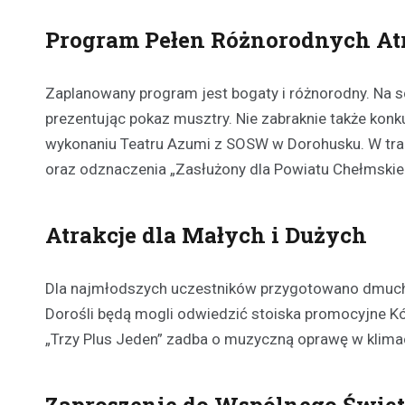
Program Pełen Różnorodnych Atr
Zaplanowany program jest bogaty i różnorodny. Na 
prezentując pokaz musztry. Nie zabraknie także konk
wykonaniu Teatru Azumi z SOSW w Dorohusku. W trak
oraz odznaczenia „Zasłużony dla Powiatu Chełmskie
Atrakcje dla Małych i Dużych
Dla najmłodszych uczestników przygotowano dmuchań
Dorośli będą mogli odwiedzić stoiska promocyjne Kó
„Trzy Plus Jeden” zadba o muzyczną oprawę w klimacie
Zaproszenie do Wspólnego Świę