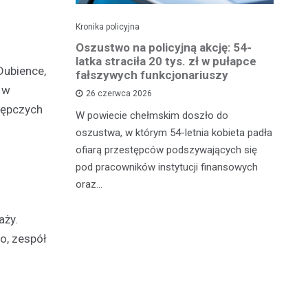
Kronika policyjna
Kro
 groźby
Oszustwo na policyjną akcję: 54-
St
roni i
latka straciła 20 tys. zł w pułapce
Zm
Dubience,
fałszywych funkcjonariuszy
 w
26 czerwca 2026
W 
tępczych
mężczyznę
W powiecie chełmskim doszło do
Ja
ane do 15-
oszustwa, w którym 54-letnia kobieta padła
do
-latek miał
ofiarą przestępców podszywających się
je
c
pod pracowników instytucji finansowych
oraz…
aży.
o, zespół