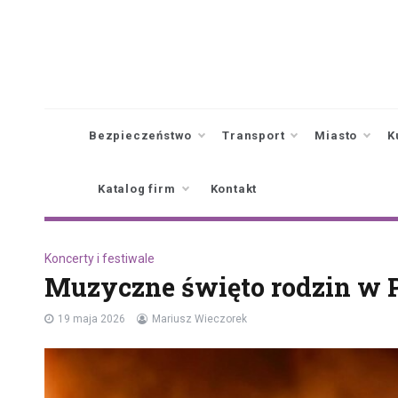
Skip
to
content
Bezpieczeństwo
Transport
Miasto
K
Katalog firm
Kontakt
Koncerty i festiwale
Muzyczne święto rodzin w 
19 maja 2026
Mariusz Wieczorek