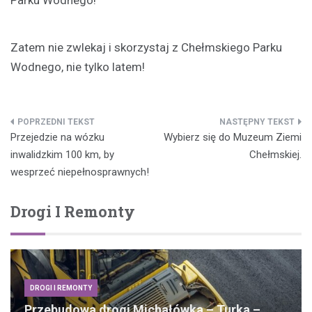
Zatem nie zwlekaj i skorzystaj z Chełmskiego Parku
Wodnego, nie tylko latem!
Nawigacja
Przejedzie na wózku
Wybierz się do Muzeum Ziemi
wpisu
inwalidzkim 100 km, by
Chełmskiej.
wesprzeć niepełnosprawnych!
Drogi I Remonty
DROGI I REMONTY
Przebudowa drogi Michałówka – Turka –