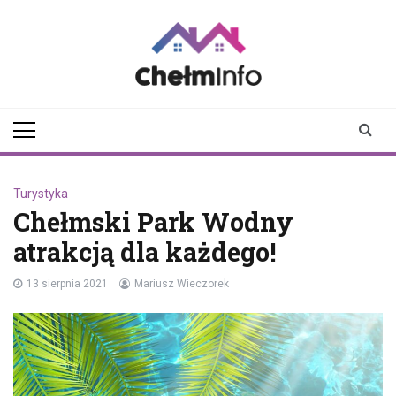
Skip
to
content
chelminfo.pl
informacje z Chełma
i okolic
Turystyka
Chełmski Park Wodny
atrakcją dla każdego!
13 sierpnia 2021
Mariusz Wieczorek