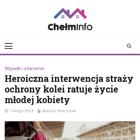
Skip
to
content
chelminfo.pl
informacje z Chełma
i okolic
Wypadki i zdarzenia
Heroiczna interwencja straży
ochrony kolei ratuje życie
młodej kobiety
1 lutego 2024
Mariusz Wieczorek