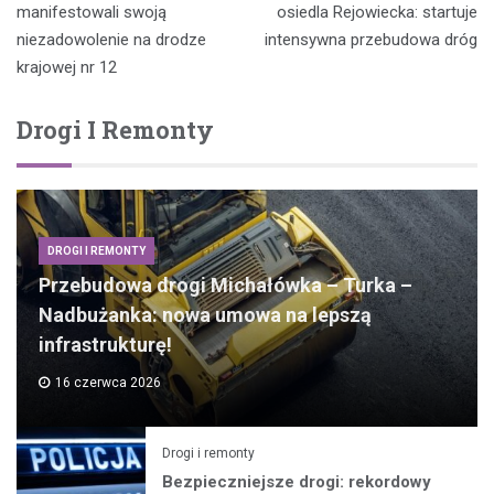
wpisu
manifestowali swoją
osiedla Rejowiecka: startuje
niezadowolenie na drodze
intensywna przebudowa dróg
krajowej nr 12
Drogi I Remonty
DROGI I REMONTY
Przebudowa drogi Michałówka – Turka –
Nadbużanka: nowa umowa na lepszą
infrastrukturę!
16 czerwca 2026
Drogi i remonty
Bezpieczniejsze drogi: rekordowy