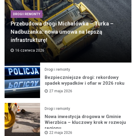
DROGI I REMONTY
Przebudowa drogi Michałówka – Turka –
Nadbużanka: nowa umowa na lepszą
infrastrukturę!
16 czerwca 2026
Drogi i remonty
Bezpieczniejsze drogi: rekordowy
spadek wypadków i ofiar w 2026 roku
27 maja 2026
Drogi i remonty
Nowa inwestycja drogowa w Gminie
Wierzbica – kluczowy krok w rozwoju
regionu
22 maja 2026