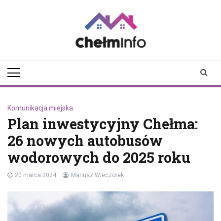
Skip
to
content
chelminfo.pl
informacje z Chełma
i okolic
Komunikacja miejska
Plan inwestycyjny Chełma:
26 nowych autobusów
wodorowych do 2025 roku
20 marca 2024
Mariusz Wieczorek